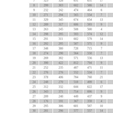
7
325
326
651
631
17
8
299
303
602
586
14
9
232
242
474
464
6
10
271
294
565
554
7
11
329
345
674
654
13
12
289
317
606
593
9
13
263
245
508
500
4
14
298
295
593
574
12
15
291
311
602
579
14
16
292
295
587
571
9
17
348
380
728
715
7
18
274
290
564
550
7
19
269
302
571
556
13
20
390
422
812
794
9
21
252
235
487
471
11
22
276
276
552
534
7
23
378
406
784
760
21
24
248
270
518
499
6
25
312
332
644
622
17
26
343
371
714
696
9
27
209
240
449
437
9
28
176
191
367
359
4
29
295
306
601
587
10
30
281
296
577
557
14