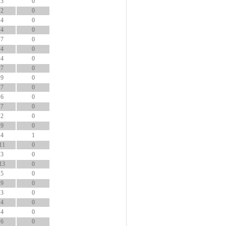
3
0
2
0
4
0
4
0
7
0
4
0
4
0
7
0
9
0
7
0
6
0
7
0
2
0
9
0
4
1
11
0
3
0
13
0
5
0
9
0
3
0
4
0
4
0
6
0