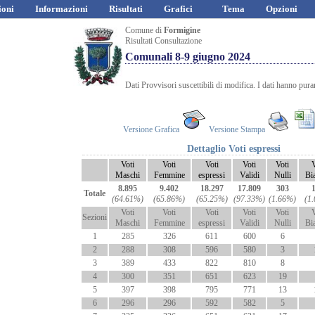
ioni
Informazioni
Risultati
Grafici
Tema
Opzioni
Comune di
Formigine
Risultati Consultazione
Comunali 8-9 giugno 2024
Dati Provvisori suscettibili di modifica. I dati hanno pur
Versione Grafica
Versione Stampa
Dettaglio Voti espressi
Voti
Voti
Voti
Voti
Voti
V
Maschi
Femmine
espressi
Validi
Nulli
Bi
8.895
9.402
18.297
17.809
303
Totale
(64.61%)
(65.86%)
(65.25%)
(97.33%)
(1.66%)
(1
Voti
Voti
Voti
Voti
Voti
V
Sezioni
Maschi
Femmine
espressi
Validi
Nulli
Bi
1
285
326
611
600
6
2
288
308
596
580
3
3
389
433
822
810
8
4
300
351
651
623
19
5
397
398
795
771
13
6
296
296
592
582
5