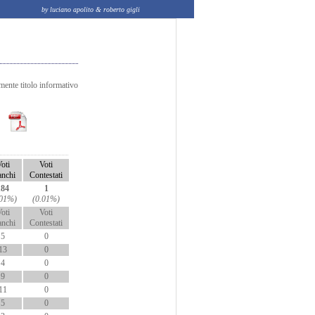
by luciano apolito & roberto gigli
amente titolo informativo
oti
Voti
anchi
Contestati
184
1
.01%)
(0.01%)
oti
Voti
anchi
Contestati
5
0
13
0
4
0
9
0
11
0
5
0