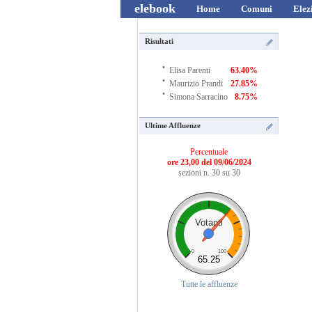
elebook
Home
Comuni
Elez
Risultati
·
Elisa Parenti
63.40%
·
Maurizio Prandi
27.85%
·
Simona Sarracino
8.75%
Ultime Affluenze
Percentuale
ore 23,00 del 09/06/2024
sezioni n. 30 su 30
Votanti
0
100
65.25
Tutte le affluenze