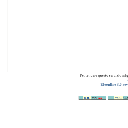
Per rendere questo servizio mi
[
Eleonline 3.0 re
W3C
WAI-
AA
W3C
CS