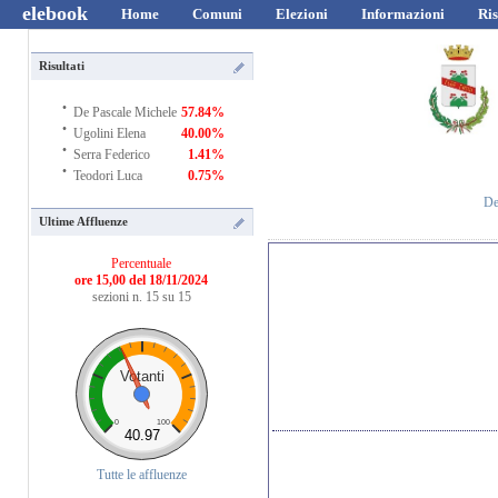
elebook
Home
Comuni
Elezioni
Informazioni
Ris
Risultati
·
De Pascale Michele
57.84%
·
Ugolini Elena
40.00%
·
Serra Federico
1.41%
·
Teodori Luca
0.75%
De
Ultime Affluenze
Percentuale
ore 15,00 del 18/11/2024
sezioni n. 15 su 15
Votanti
0
100
40.97
Tutte le affluenze