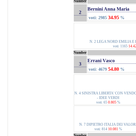
Number
Bernini Anna Maria
2
34.95
voti: 2985
%
N. 2 LEGA NORD EMILIA 
voti: 1165
14.4
Number
Errani Vasco
3
54.80
voti: 4679
%
N. 4 SINISTRA LIBERTA' CON VEND
- IDEE VERDI
voti: 65
0.805
%
N. 7 DIPIETRO ITALIA DEI VALOR
voti: 814
10.081
%
Number