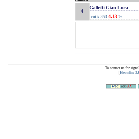
Galletti Gian Luca
4
4.13
voti: 353
%
To contact us for sign
[
Eleonline 3.
W3C
WAI-
AA