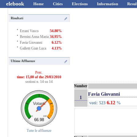
elebook
Home
Cities
Elections
Information
Resul
Risultati
·
Errani Vasco
54.80%
·
Bernini Anna Maria
34.95%
·
Favia Giovanni
6.12%
·
Galletti Gian Luca
4.13%
Ultime Affluenze
Perc.
time: 15,00 of the 29/03/2010
sezioni n. 14 su 14
Number
Favia Giovanni
1
6.12
voti: 523
%
Votanti
0
100
66.98
Tutte le affluenze