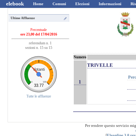
elebook
Home
Comuni
Elezioni
Informazioni
Ris
Ultime Affluenze
Percentuale
ore 23,00 del 17/04/2016
referendum n. 1
sezioni n. 15 su 15
Numero
TRIVELLE
Votanti
Perc
1
0
100
33.77
Tutte le affluenze
Per rendere questo servizio mi
[
Eleonline 3.0 re