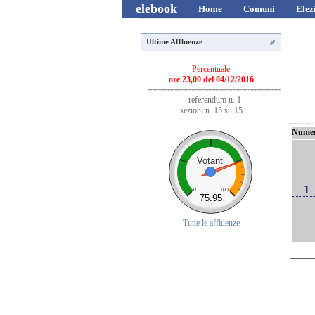
elebook
Home
Comuni
Elez
Ultime Affluenze
Percentuale
ore 23,00 del 04/12/2016
referendum n. 1
sezioni n. 15 su 15
Nume
Votanti
1
0
100
75.95
Tutte le affluenze