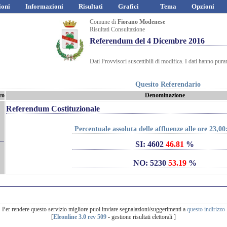
ioni
Informazioni
Risultati
Grafici
Tema
Opzioni
Comune di
Fiorano Modenese
Risultati Consultazione
Referendum del 4 Dicembre 2016
Dati Provvisori suscettibili di modifica. I dati hanno pura
Quesito Referendario
ro
Denominazione
Referendum Costituzionale
Percentuale assoluta delle affluenze alle ore 23,00
SI: 4602
46.81
%
NO: 5230
53.19
%
Per rendere questo servizio migliore puoi inviare segnalazioni/suggerimenti a
questo indirizzo
[
Eleonline 3.0 rev 509
- gestione risultati elettorali ]