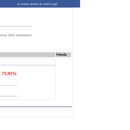
by luciano apolito & roberto gigli
mente titolo informativo
Scheda
75.95%
: