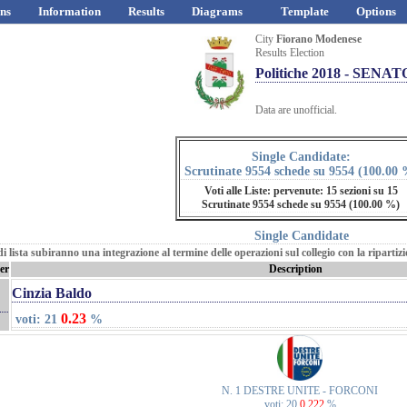
ns
Information
Results
Diagrams
Template
Options
City
Fiorano Modenese
Results Election
Politiche 2018 - SENAT
Data are unofficial.
Single Candidate:
Scrutinate 9554 schede su 9554 (100.00 
Voti alle Liste: pervenute: 15 sezioni su 15
Scrutinate 9554 schede su 9554 (100.00 %)
Single Candidate
 di lista subiranno una integrazione al termine delle operazioni sul collegio con la riparti
er
Description
Cinzia Baldo
0.23
voti: 21
%
N. 1 DESTRE UNITE - FORCONI
voti: 20
0.222
%