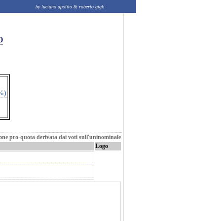
by luciano apolito & roberto gigli
O
%)
zione pro-quota derivata dai voti sull'uninominale
Logo