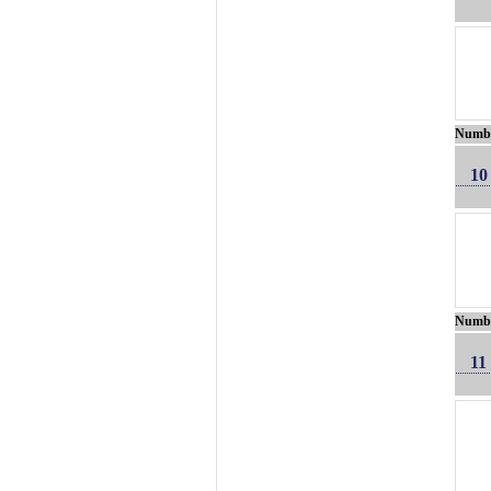
Numb
10
Numb
11