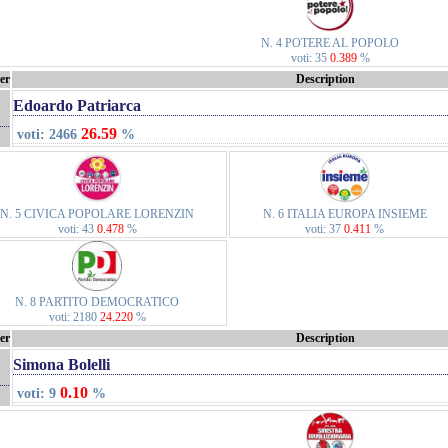
N. 4 POTERE AL POPOLO
voti: 35
0.389
%
er
Description
Edoardo Patriarca
26.59
voti: 2466
%
N. 5 CIVICA POPOLARE LORENZIN
N. 6 ITALIA EUROPA INSIEME
voti: 43
0.478
%
voti: 37
0.411
%
N. 8 PARTITO DEMOCRATICO
voti: 2180
24.220
%
er
Description
Simona Bolelli
0.10
voti: 9
%