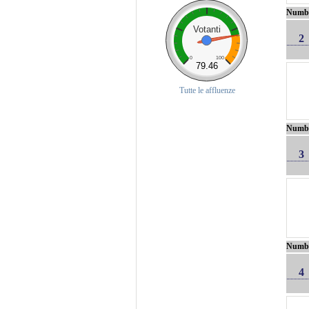
Numb
Votanti
2
0
100
79.46
Tutte le affluenze
Numb
3
Numb
4