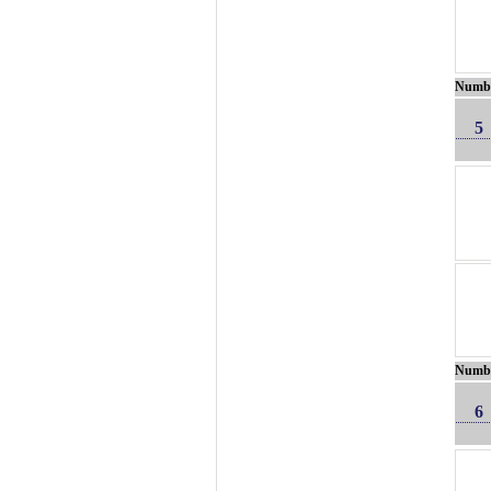
Numb
5
Numb
6