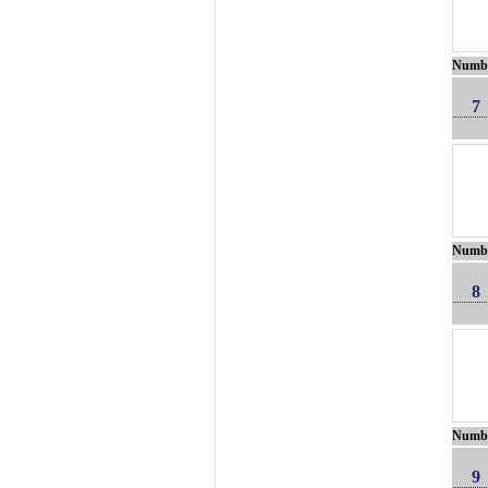
Numb
7
Numb
8
Numb
9