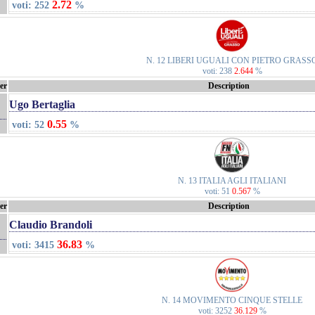
2.72
voti: 252
%
N. 12 LIBERI UGUALI CON PIETRO GRASS
voti: 238
2.644
%
er
Description
Ugo Bertaglia
0.55
voti: 52
%
N. 13 ITALIA AGLI ITALIANI
voti: 51
0.567
%
er
Description
Claudio Brandoli
36.83
voti: 3415
%
N. 14 MOVIMENTO CINQUE STELLE
voti: 3252
36.129
%