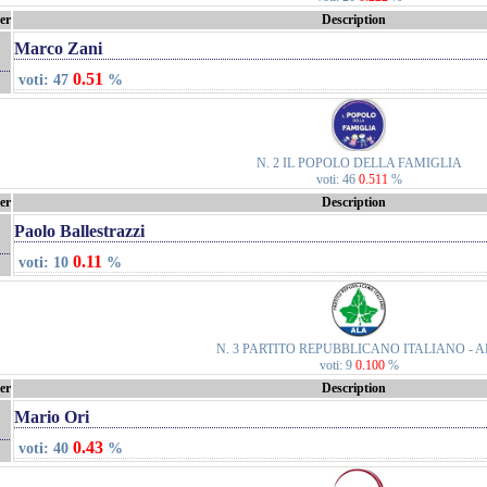
er
Description
Marco Zani
0.51
voti: 47
%
N. 2 IL POPOLO DELLA FAMIGLIA
voti: 46
0.511
%
er
Description
Paolo Ballestrazzi
0.11
voti: 10
%
N. 3 PARTITO REPUBBLICANO ITALIANO - 
voti: 9
0.100
%
er
Description
Mario Ori
0.43
voti: 40
%