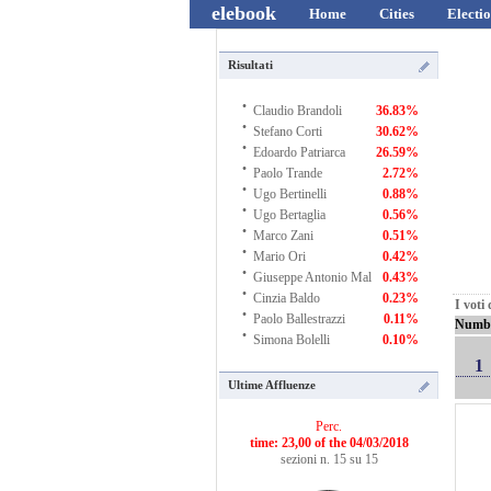
elebook
Home
Cities
Electio
Risultati
·
Claudio Brandoli
36.83%
·
Stefano Corti
30.62%
·
Edoardo Patriarca
26.59%
·
Paolo Trande
2.72%
·
Ugo Bertinelli
0.88%
·
Ugo Bertaglia
0.56%
·
Marco Zani
0.51%
·
Mario Ori
0.42%
·
Giuseppe Antonio Mal
0.43%
·
Cinzia Baldo
0.23%
I voti
·
Paolo Ballestrazzi
0.11%
Numb
·
Simona Bolelli
0.10%
1
Ultime Affluenze
Perc.
time: 23,00 of the 04/03/2018
sezioni n. 15 su 15