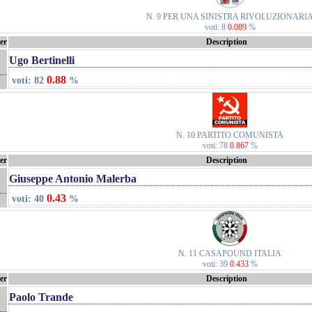
N. 9 PER UNA SINISTRA RIVOLUZIONARI
voti: 8
0.089
%
er
Description
Ugo Bertinelli
0.88
voti: 82
%
N. 10 PARTITO COMUNISTA
voti: 78
0.867
%
er
Description
Giuseppe Antonio Malerba
0.43
voti: 40
%
N. 11 CASAPOUND ITALIA
voti: 39
0.433
%
er
Description
Paolo Trande