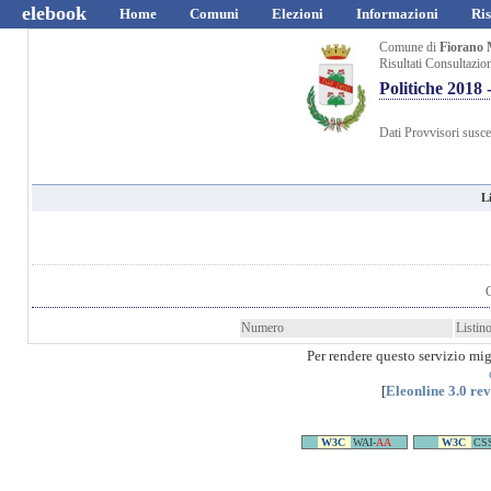
elebook
Home
Comuni
Elezioni
Informazioni
Ris
Comune di
Fiorano 
Risultati Consultazio
Politiche 201
Dati Provvisori suscet
L
Numero
Listin
Per rendere questo servizio mi
[
Eleonline 3.0 re
W3C
WAI-
AA
W3C
CS