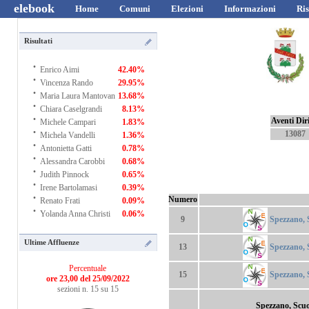
elebook
Home
Comuni
Elezioni
Informazioni
Ris
Risultati
·
Enrico Aimi
42.40%
·
Vincenza Rando
29.95%
·
Maria Laura Mantovan
13.68%
·
Chiara Caselgrandi
8.13%
·
Aventi Diri
Michele Campari
1.83%
·
13087
Michela Vandelli
1.36%
·
Antonietta Gatti
0.78%
·
Alessandra Carobbi
0.68%
·
Judith Pinnock
0.65%
·
Irene Bartolamasi
0.39%
·
Numero
Renato Frati
0.09%
·
Yolanda Anna Christi
0.06%
Spezzano, S
9
Ultime Affluenze
Spezzano, S
13
Percentuale
Spezzano, S
15
ore 23,00 del 25/09/2022
sezioni n. 15 su 15
Spezzano, Scuo