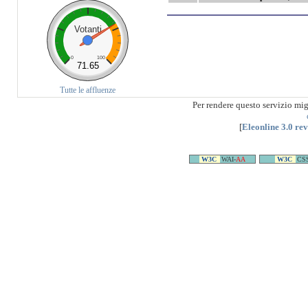
Votanti
0
100
71.65
Tutte le affluenze
Per rendere questo servizio mi
[
Eleonline 3.0 re
W3C
WAI-
AA
W3C
CS