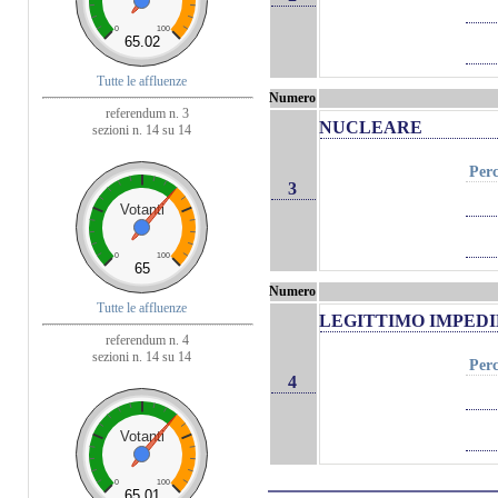
0
100
65.02
Tutte le affluenze
Numero
referendum n. 3
NUCLEARE
sezioni n. 14 su 14
Perc
3
Votanti
0
100
65
Numero
Tutte le affluenze
LEGITTIMO IMPED
referendum n. 4
sezioni n. 14 su 14
Perc
4
Votanti
0
100
65.01