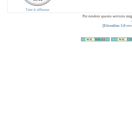
Tutte le affluenze
Per rendere questo servizio mi
[
Eleonline 3.0 re
W3C
WAI-
AA
W3C
CS