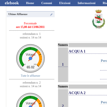
elebook
Home
Comuni
Elezioni
Informazioni
Ris
Ultime Affluenze
Percentuale
ore 15,00 del 13/06/2011
referendum n. 1
sezioni n. 14 su 14
Numero
ACQUA 1
Votanti
Perc
1
0
100
65.02
Tutte le affluenze
referendum n. 2
sezioni n. 14 su 14
Numero
ACQUA 2
Perc
Votanti
2