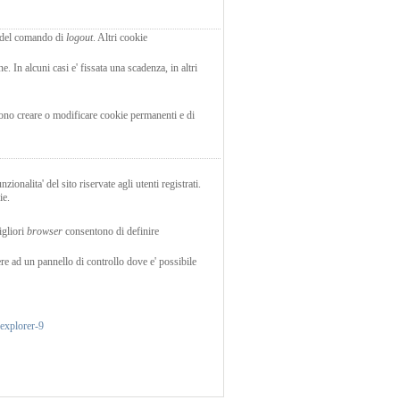
 del comando di
logout
. Altri cookie
. In alcuni casi e' fissata una scadenza, in altri
ssono creare o modificare cookie permanenti e di
zionalita' del sito riservate agli utenti registrati.
ie.
igliori
browser
consentono di definire
ere ad un pannello di controllo dove e' possibile
explorer-9