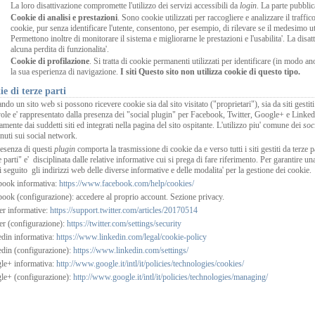
La loro disattivazione compromette l'utilizzo dei servizi accessibili da
login
. La parte pubblic
Cookie di analisi e prestazioni
. Sono cookie utilizzati per raccogliere e analizzare il traffi
cookie, pur senza identificare l'utente, consentono, per esempio, di rilevare se il medesimo u
Permettono inoltre di monitorare il sistema e migliorarne le prestazioni e l'usabilita'. La disat
alcuna perdita di funzionalita'.
Cookie di profilazione
. Si tratta di cookie permanenti utilizzati per identificare (in modo a
la sua esperienza di navigazione.
I siti
Questo sito
non utilizza cookie di questo tipo.
e di terze parti
ando un sito web si possono ricevere cookie sia dal sito visitato ("proprietari"), sia da siti gesti
ole e' rappresentato dalla presenza dei "social plugin" per Facebook, Twitter, Google+ e LinkedIn.
tamente dai suddetti siti ed integrati nella pagina del sito ospitante. L'utilizzo piu' comune dei
soc
nuti sui social network.
esenza di questi
plugin
comporta la trasmissione di cookie da e verso tutti i siti gestiti da terze 
e parti" e' disciplinata dalle relative informative cui si prega di fare riferimento. Per garantire 
i seguito gli indirizzi web delle diverse informative e delle modalita' per la gestione dei cookie.
book informativa:
https://www.facebook.com/help/cookies/
ook (configurazione): accedere al proprio account. Sezione privacy.
er informative:
https://support.twitter.com/articles/20170514
er (configurazione):
https://twitter.com/settings/security
din informativa:
https://www.linkedin.com/legal/cookie-policy
din (configurazione):
https://www.linkedin.com/settings/
le+ informativa:
http://www.google.it/intl/it/policies/technologies/cookies/
le+ (configurazione):
http://www.google.it/intl/it/policies/technologies/managing/