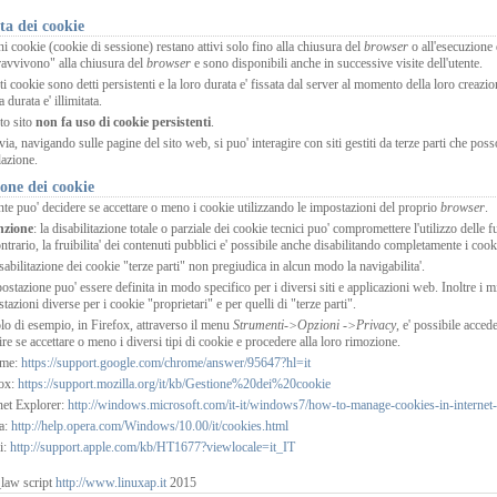
ta dei cookie
i cookie (cookie di sessione) restano attivi solo fino alla chiusura del
browser
o all'esecuzione
avvivono" alla chiusura del
browser
e sono disponibili anche in successive visite dell'utente.
i cookie sono detti persistenti e la loro durata e' fissata dal server al momento della loro creazione
a durata e' illimitata.
to sito
non fa uso di cookie persistenti
.
via, navigando sulle pagine del sito web, si puo' interagire con siti gestiti da terze parti che po
lazione.
one dei cookie
nte puo' decidere se accettare o meno i cookie utilizzando le impostazioni del proprio
browser
.
nzione
: la disabilitazione totale o parziale dei cookie tecnici puo' compromettere l'utilizzo delle fun
ntrario, la fruibilita' dei contenuti pubblici e' possibile anche disabilitando completamente i cook
sabilitazione dei cookie "terze parti" non pregiudica in alcun modo la navigabilita'.
ostazione puo' essere definita in modo specifico per i diversi siti e applicazioni web. Inoltre i m
tazioni diverse per i cookie "proprietari" e per quelli di "terze parti".
olo di esempio, in Firefox, attraverso il menu
Strumenti->Opzioni ->Privacy
, e' possibile acced
ire se accettare o meno i diversi tipi di cookie e procedere alla loro rimozione.
ome:
https://support.google.com/chrome/answer/95647?hl=it
fox:
https://support.mozilla.org/it/kb/Gestione%20dei%20cookie
net Explorer:
http://windows.microsoft.com/it-it/windows7/how-to-manage-cookies-in-internet-
a:
http://help.opera.com/Windows/10.00/it/cookies.html
i:
http://support.apple.com/kb/HT1677?viewlocale=it_IT
law script
http://www.linuxap.it
2015