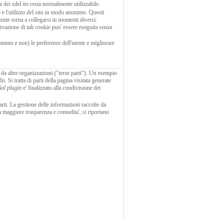
a dei sdel ito resta normalmente utilizzabile.
co e l'utilizzo del sito in modo anonimo. Questi
tente torna a collegarsi in momenti diversi.
tivazione di tali cookie puo' essere eseguita senza
nonimo e non) le preferenze dell'utente e migliorare
ti da altre organizzazioni ("terze parti"). Un esempio
 Si tratta di parti della pagina visitata generate
ial plugin
e' finalizzato alla condivisione dei
parti. La gestione delle informazioni raccolte da
una maggiore trasparenza e comodita', si riportano