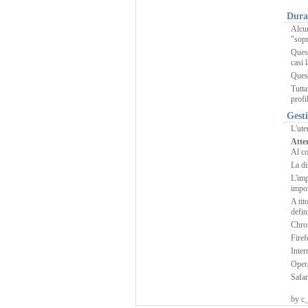
Dura
Alcun
"sopr
Quest
casi l
Ques
Tutta
profi
Gesti
L'ute
Atte
Al co
La di
L'imp
impos
A tit
defin
Chr
Fire
Inter
Oper
Safar
by c_