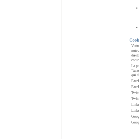
Cooki
Visit
notev
diret
conte
La pr
"terz
qui d
Face
Faceb
Twitt
Twitt
Linke
Linke
Goog
Goog