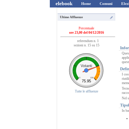
elebook
Home
Comuni
Elez
Ultime Affluenze
Percentuale
ore 23,00 del 04/12/2016
referendum n. 1
sezioni n. 15 su 15
Infor
Quest
appli
quest
Votanti
Defin
I coo
0
100
riuti
75.95
memor
Tecno
Tutte le affluenze
racco
Nel s
Tipol
In ba