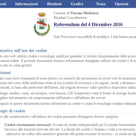
ioni
Informazioni
Risultati
Grafici
Tema
Opzioni
Comune di
Fiorano Modenese
Risultati Consultazione
Referendum del 4 Dicembre 2016
Dati Provvisori suscettibili di modifica. I dati hanno pura
mativa sull'uso dei cookie
o sito web utilizza cookie e tecnologie simili per garantire il corretto funzionamento delle proce
cazioni online. Il presente documento fornisce informazioni dettagliate sull'uso dei cookie e di t
o sito su come gestirli.
izioni
kie sono brevi frammenti di testo (lettere e/o numeri) che permettono al server web di memorizza
lizzare nel corso della medesima visita al sito (cookie di sessione) o in seguito, anche a distanza
izzati, in base alle preferenze dell'utente, dal singolo
browser
sullo specifico dispositivo utili
logie similari, come, ad esempio, web beacon, GIF trasparenti e tutte le forme di
storage
local
gliere informazioni sul comportamento dell'utente e sull'utilizzo dei servizi.
eguito di questo documento faremo riferimento ai cookie e a tutte le tecnologie similari utilizz
ogie di cookie
se alle caratteristiche e all'utilizzo dei cookie possiamo distinguere diverse categorie:
Cookie strettamente necessari
. Si tratta di cookie indispensabili per il corretto funzionamen
l'accesso alle funzioni riservate del sito. La durata dei cookie e' limitata e volta a riconoscere,
- attraverso un codice alfa-numerico generato alla prima sessione di accesso - in modo da riprop