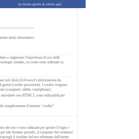
by luciano apolito & roberto gigli
mente titolo informativo
dure e migliorare l'esperienza di uso delle
ecnologie similari, su come sono utilizzati su
re sul client (il
browser
) informazioni da
 di giorni (cookie persistenti). I cookie vengono
zzato (computer, tablet, smartphone).
e introdotte con HTML5, sono utilizzabili per
ando semplicemente il termine "cookie".
to del sito e sono utilizzati per gestire il login e
 per tale limitato periodo, il computer del visitatore
orgli il risultato del test effettuato dall'utente.