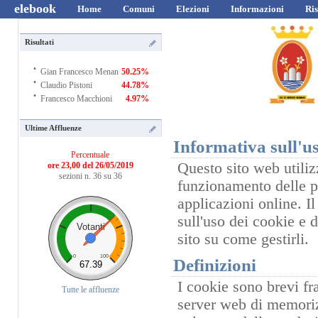
elebook
Home
Comuni
Elezioni
Informazioni
Ris
Risultati
·
Gian Francesco Menan
50.25%
·
Claudio Pistoni
44.78%
·
Francesco Macchioni
4.97%
Ultime Affluenze
Informativa sull'us
Percentuale
Questo sito web utilizz
ore 23,00 del 26/05/2019
sezioni n. 36 su 36
funzionamento delle pr
applicazioni online. I
sull'uso dei cookie e 
Votanti
sito su come gestirli.
0
100
Definizioni
67.39
I cookie sono brevi fr
Tutte le affluenze
server web di memorizz