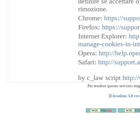
definire se accettare o
rimozione.
Chrome:
https://supp
Firefox:
https://suppo
Internet Explorer:
htt
manage-cookies-in-int
Opera:
http://help.op
Safari:
http://support
by c_law script
http:/
Per rendere questo servizio mi
[
Eleonline 3.0 re
W3C
WAI-
AA
W3C
CS