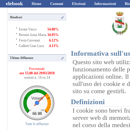
elebook
Home
Comuni
Elezioni
Informazioni
Ris
Risultati
·
Errani Vasco
54.80%
·
Bernini Anna Maria
34.95%
·
Favia Giovanni
6.12%
·
Galletti Gian Luca
4.13%
Informativa sull'us
Ultime Affluenze
Questo sito web utilizz
funzionamento delle pr
Percentuale
ore 15,00 del 29/03/2010
applicazioni online. I
sezioni n. 14 su 14
sull'uso dei cookie e 
sito su come gestirli.
Votanti
Definizioni
I cookie sono brevi fr
0
100
66.98
server web di memorizz
nel corso della medesi
Tutte le affluenze