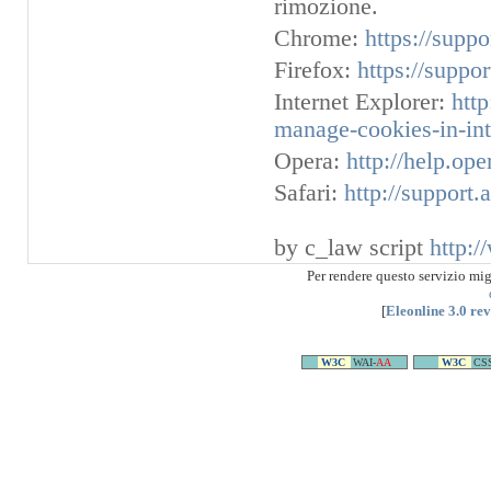
rimozione.
Chrome:
https://supp
Firefox:
https://suppo
Internet Explorer:
htt
manage-cookies-in-int
Opera:
http://help.op
Safari:
http://support
by c_law script
http:/
Per rendere questo servizio mi
[
Eleonline 3.0 re
W3C
WAI-
AA
W3C
CS