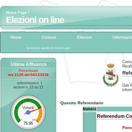
Home Page
/
Elezioni on line
Home
Comuni
Elezioni
Informazio
by luciano apolito & roberto gigli
Comu
Ultime Affluenze
Risul
Percentuale
Ref
ore 23,00 del 04/12/2016
referendum n. 1
Dati P
sezioni n. 15 su 15
infor
Quesito Referendario
Votanti
Numero
Referendum Cos
0
100
75.95
Perc