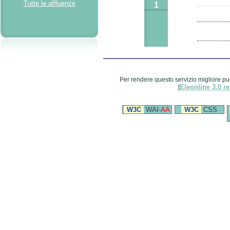
Tutte le affluenze
1
Per rendere questo servizio migliore pu
Eleonline 3.0 re
[
W3C
WAI-
AA
W3C
CSS