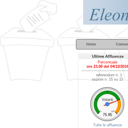
Home
Comun
Ultime Affluenze
Percentuale
ore 23,00 del 04/12/201
referendum n. 1
sezioni n. 15 su 15
Votanti
0
100
75.95
Tutte le affluenze