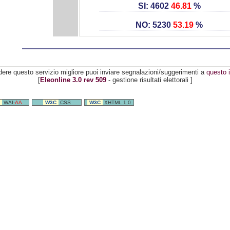
SI: 4602
46.81
%
NO: 5230
53.19
%
dere questo servizio migliore puoi inviare segnalazioni/suggerimenti a
questo i
[
Eleonline 3.0 rev 509
- gestione risultati elettorali ]
WAI-
AA
W3C
CSS
W3C
XHTML 1.0