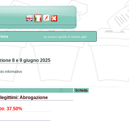
ema
by luciano apolito & roberto gigli
uzione 8 e 9 giugno 2025
olo informativo
Scheda
illegittimi: Abrogazione
37.50%
00: