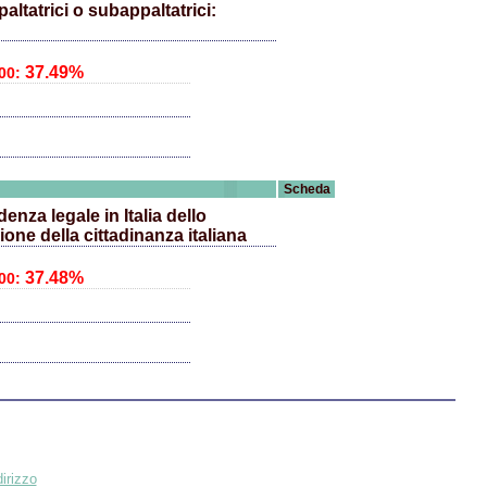
altatrici o subappaltatrici:
37.49%
00:
Scheda
enza legale in Italia dello
one della cittadinanza italiana
37.48%
00:
irizzo