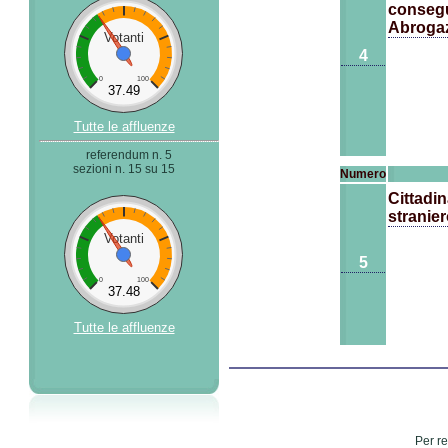
consegue
Abroga
Votanti
4
0
100
37.49
Tutte le affluenze
referendum n. 5
sezioni n. 15 su 15
Numero
Cittadin
stranie
Votanti
5
0
100
37.48
Tutte le affluenze
Per re