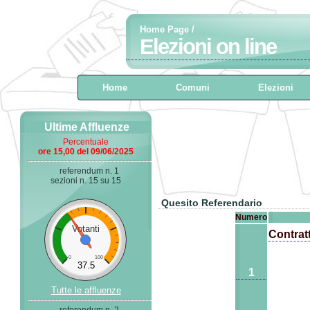
Home Page
/
Elezioni on line
Home
Comuni
Elezioni
Ultime Affluenze
Percentuale
ore 15,00 del 09/06/2025
referendum n. 1
sezioni n. 15 su 15
Quesito Referendario
Numero
Votanti
Contratt
0
100
37.5
1
Tutte le affluenze