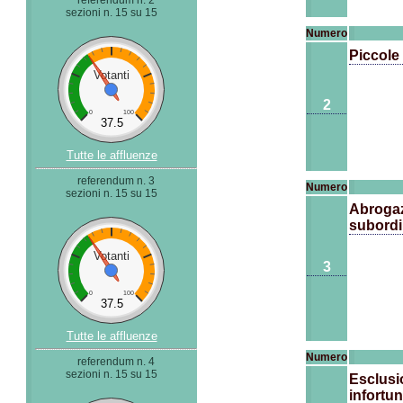
referendum n. 2
sezioni n. 15 su 15
Numero
Piccole
Votanti
2
0
100
37.5
Tutte le affluenze
referendum n. 3
Numero
sezioni n. 15 su 15
Abrogazi
subordi
Votanti
3
0
100
37.5
Tutte le affluenze
Numero
referendum n. 4
sezioni n. 15 su 15
Esclusio
infortun