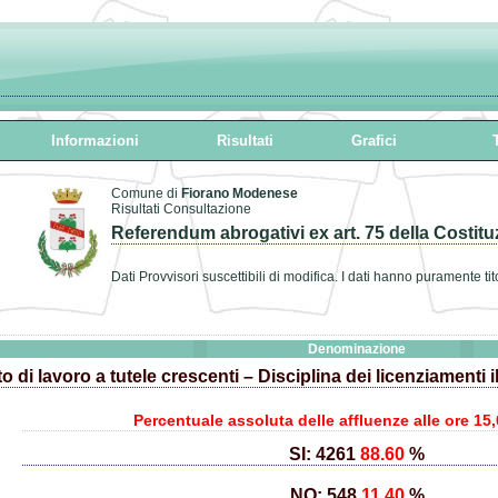
Informazioni
Risultati
Grafici
T
Comune di
Fiorano Modenese
Risultati Consultazione
Referendum abrogativi ex art. 75 della Costit
Dati Provvisori suscettibili di modifica. I dati hanno puramente tit
Denominazione
o di lavoro a tutele crescenti – Disciplina dei licenziamenti 
Percentuale assoluta delle affluenze alle ore 15,
SI: 4261
88.60
%
NO: 548
11.40
%