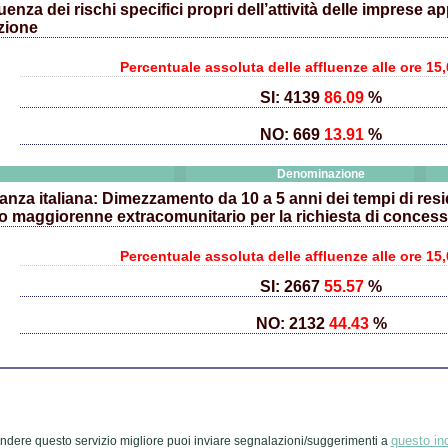
nza dei rischi specifici propri dell’attività delle imprese app
zione
Percentuale assoluta delle affluenze alle ore 15,
SI: 4139
86.09
%
NO: 669
13.91
%
Denominazione
anza italiana: Dimezzamento da 10 a 5 anni dei tempi di resid
ro maggiorenne extracomunitario per la richiesta di concessi
Percentuale assoluta delle affluenze alle ore 15,
SI: 2667
55.57
%
NO: 2132
44.43
%
questo ind
ndere questo servizio migliore puoi inviare segnalazioni/suggerimenti a