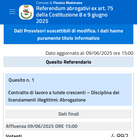
Comune di
Fiorano Modenese
Referendum abrogativi ex art. 75
della Costituzione 8 e 9 giugno
2025
Dati Provvisori suscettibili di modifica. I dati hanno
puramente titolo informativo
Dato aggiornato al: 09/06/2025 ore 15:00
Quesito Referendario
Quesito n. 1
Contratto di lavoro a tutele crescenti – Disciplina dei
licenziamenti illegittimi: Abrogazione
Dati finali
Affluenza 09/06/2025 ORE 15:00
4.892
Votanti