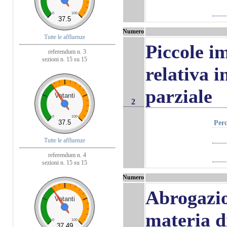
0
100
37.5
Numero
Tutte le affluenze
Piccole i
referendum n. 3
sezioni n. 15 su 15
relativa 
parziale
Votanti
2
0
100
37.5
Perc
Tutte le affluenze
referendum n. 4
sezioni n. 15 su 15
Numero
Abrogazio
Votanti
materia d
0
100
37.49