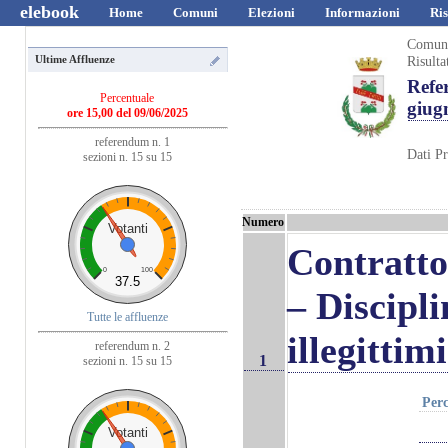
elebook
Home
Comuni
Elezioni
Informazioni
Ris
Comun
Risulta
Ultime Affluenze
Refe
Percentuale
giug
ore 15,00 del 09/06/2025
referendum n. 1
Dati Pr
sezioni n. 15 su 15
Numero
Votanti
Contratto 
0
100
37.5
– Discipli
Tutte le affluenze
illegitti
referendum n. 2
1
sezioni n. 15 su 15
Perc
Votanti