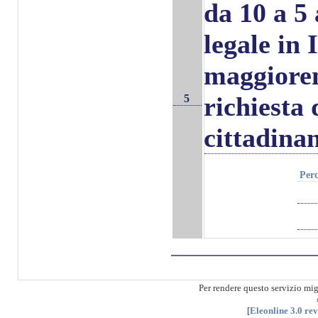
da 10 a 5
legale in 
maggioren
richiesta 
5
cittadinan
Perc
Per rendere questo servizio mi
[
Eleonline 3.0 re