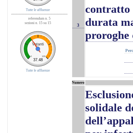
contratto
Tutte le affluenze
durata ma
referendum n. 5
sezioni n. 15 su 15
3
proroghe 
Votanti
Perc
0
100
37.48
Tutte le affluenze
Numero
Esclusion
solidale 
dell’appa