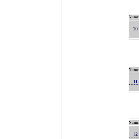
Nume
10
Nume
11
Nume
12