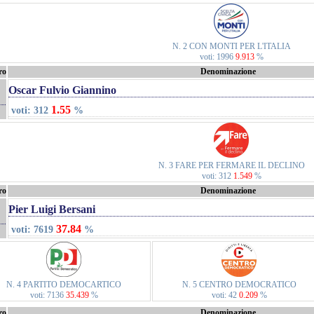
N. 2 CON MONTI PER L'ITALIA
voti: 1996
9.913
%
ro
Denominazione
Oscar Fulvio Giannino
1.55
voti: 312
%
N. 3 FARE PER FERMARE IL DECLINO
voti: 312
1.549
%
ro
Denominazione
Pier Luigi Bersani
37.84
voti: 7619
%
N. 4 PARTITO DEMOCARTICO
N. 5 CENTRO DEMOCRATICO
voti: 7136
35.439
%
voti: 42
0.209
%
ro
Denominazione