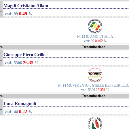
Magdi Cristiano Allam
0.49
voti: 99
%
N. 13 IO AMO L'ITALIA
voti: 99
0.492
%
ro
Denominazione
Giuseppe Piero Grillo
26.35
voti: 5306
%
N. 14 MOVIMENTO 5 STELLE BEPPEGRILLO.
voti: 5306
26.351
%
ro
Denominazione
Luca Romagnoli
0.22
voti: 44
%