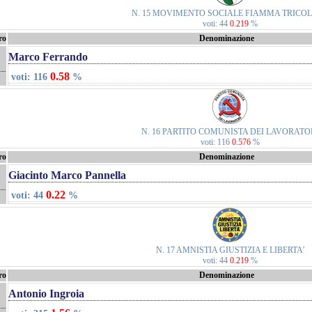
N. 15 MOVIMENTO SOCIALE FIAMMA TRICO
voti: 44
0.219
%
ro
Denominazione
Marco Ferrando
0.58
voti: 116
%
N. 16 PARTITO COMUNISTA DEI LAVORATO
voti: 116
0.576
%
ro
Denominazione
Giacinto Marco Pannella
0.22
voti: 44
%
N. 17 AMNISTIA GIUSTIZIA E LIBERTA'
voti: 44
0.219
%
ro
Denominazione
Antonio Ingroia