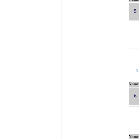
5
N
Nume
6
Nume