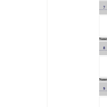
7
Nume
8
Nume
9