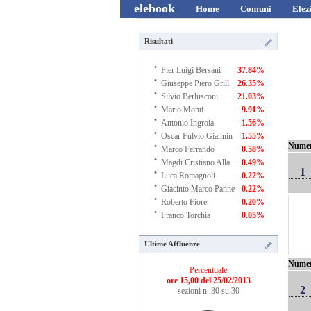
elebook
Home
Comuni
Elez
Risultati
·
Pier Luigi Bersani
37.84%
·
Giuseppe Piero Grill
26.35%
·
Silvio Berlusconi
21.03%
·
Mario Monti
9.91%
·
Antonio Ingroia
1.56%
·
Oscar Fulvio Giannin
1.55%
·
Nume
Marco Ferrando
0.58%
·
Magdi Cristiano Alla
0.49%
·
1
Luca Romagnoli
0.22%
·
Giacinto Marco Panne
0.22%
·
Roberto Fiore
0.20%
·
Franco Torchia
0.05%
Ultime Affluenze
Nume
Percentuale
ore 15,00 del 25/02/2013
2
sezioni n. 30 su 30