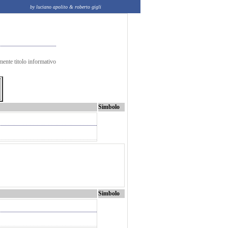
by luciano apolito & roberto gigli
mente titolo informativo
Simbolo
Simbolo