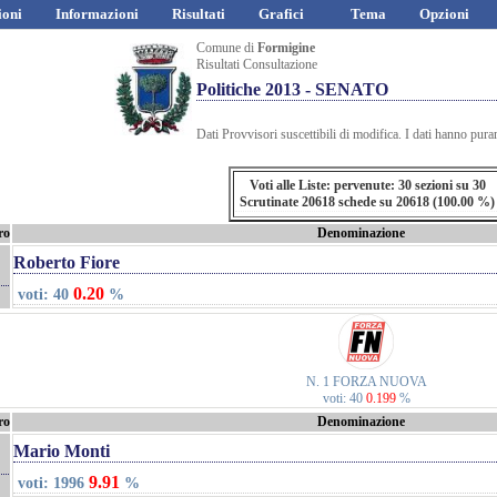
ioni
Informazioni
Risultati
Grafici
Tema
Opzioni
Comune di
Formigine
Risultati Consultazione
Politiche 2013 - SENATO
Dati Provvisori suscettibili di modifica. I dati hanno pura
Voti alle Liste: pervenute: 30 sezioni su 30
Scrutinate 20618 schede su 20618 (100.00 %)
ro
Denominazione
Roberto Fiore
0.20
voti: 40
%
N. 1 FORZA NUOVA
voti: 40
0.199
%
ro
Denominazione
Mario Monti
9.91
voti: 1996
%