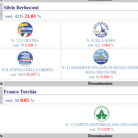
Silvio Berlusconi
21.03
voti: 4235
%
N. 7 LA DESTRA
N. 8 LEGA NORD
voti: 58
0.288
%
voti: 621
3.084
%
N. 11 MODERATI ITALIANI IN RIVOLUZIONE
. 10 IL POPOLO DELLA LIBERTA'
ROSA TRICOLORE
voti: 3263
16.205
%
voti: 62
0.308
%
ro
Denominazione
Franco Torchia
0.05
voti: 10
%
N. 12 PARTITO REPUBBLICANO ITALIANO
voti: 10
0.050
%
ro
Denominazione