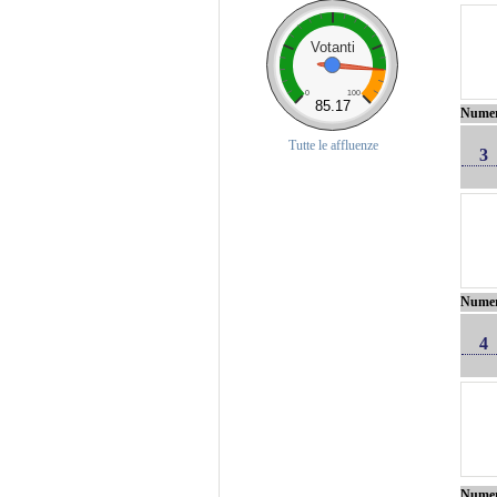
Votanti
0
100
85.17
Nume
Tutte le affluenze
3
Nume
4
Nume