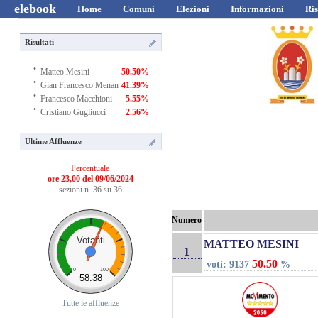
elebook
Home
Comuni
Elezioni
Informazioni
Ris
Risultati
·
Matteo Mesini
50.50%
·
Gian Francesco Menan
41.39%
·
Francesco Macchioni
5.55%
·
Cristiano Gugliucci
2.56%
Ultime Affluenze
Percentuale
ore 23,00 del 09/06/2024
sezioni n. 36 su 36
Numero
Votanti
MATTEO MESINI
1
50.50
voti: 9137
%
0
100
58.38
Tutte le affluenze