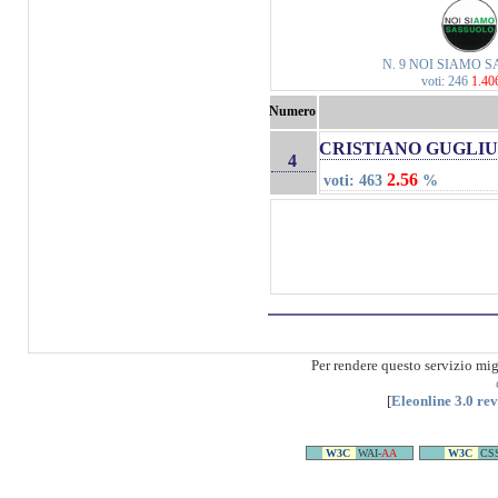
N. 9 NOI SIAMO 
voti: 246
1.4
Numero
CRISTIANO GUGLI
4
2.56
voti: 463
%
Per rendere questo servizio mi
[
Eleonline 3.0 re
W3C
WAI-
AA
W3C
CS