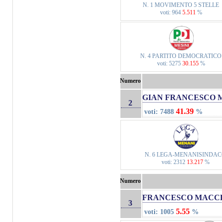
N. 1 MOVIMENTO 5 STELLE
voti: 964
5.511
%
N. 4 PARTITO DEMOCRATICO
voti: 5275
30.155
%
Numero
GIAN FRANCESCO 
2
41.39
voti: 7488
%
N. 6 LEGA-MENANISINDA
voti: 2312
13.217
%
Numero
FRANCESCO MACC
3
5.55
voti: 1005
%