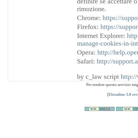
definire se accettare o
rimozione.
Chrome:
https://supp
Firefox:
https://suppo
Internet Explorer:
htt
manage-cookies-in-int
Opera:
http://help.op
Safari:
http://support
by c_law script
http:/
Per rendere questo servizio mi
[
Eleonline 3.0 re
W3C
WAI-
AA
W3C
CS