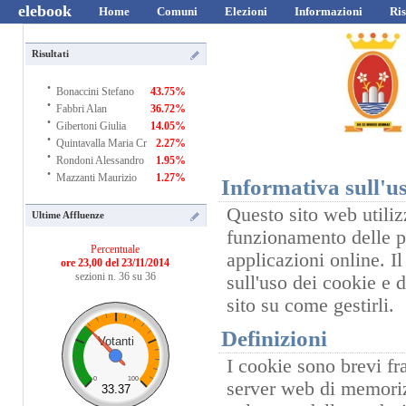
elebook
Home
Comuni
Elezioni
Informazioni
Ris
Risultati
·
Bonaccini Stefano
43.75%
·
Fabbri Alan
36.72%
·
Gibertoni Giulia
14.05%
·
Quintavalla Maria Cr
2.27%
·
Rondoni Alessandro
1.95%
·
Mazzanti Maurizio
1.27%
Informativa sull'us
Questo sito web utilizz
Ultime Affluenze
funzionamento delle pr
Percentuale
applicazioni online. I
ore 23,00 del 23/11/2014
sezioni n. 36 su 36
sull'uso dei cookie e 
sito su come gestirli.
Definizioni
Votanti
I cookie sono brevi fr
0
100
server web di memorizz
33.37