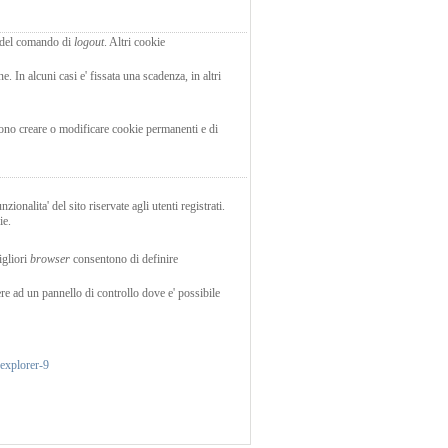
 del comando di
logout
. Altri cookie
. In alcuni casi e' fissata una scadenza, in altri
ssono creare o modificare cookie permanenti e di
zionalita' del sito riservate agli utenti registrati.
ie.
igliori
browser
consentono di definire
ere ad un pannello di controllo dove e' possibile
explorer-9