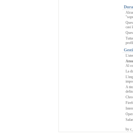
Dura
Alcun
"sopr
Quest
casi l
Ques
Tutta
profi
Gesti
L'ute
Atte
Al co
La di
L'imp
impos
A tit
defin
Chr
Fire
Inter
Oper
Safar
by c_