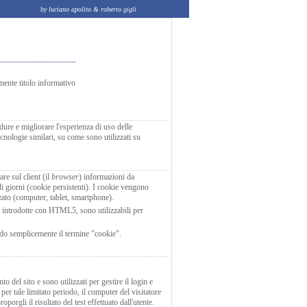
by luciano apolito & roberto gigli
mente titolo informativo
dure e migliorare l'esperienza di uso delle
ecnologie similari, su come sono utilizzati su
re sul client (il
browser
) informazioni da
 di giorni (cookie persistenti). I cookie vengono
zzato (computer, tablet, smartphone).
e introdotte con HTML5, sono utilizzabili per
ando semplicemente il termine "cookie".
to del sito e sono utilizzati per gestire il login e
 per tale limitato periodo, il computer del visitatore
orgli il risultato del test effettuato dall'utente.