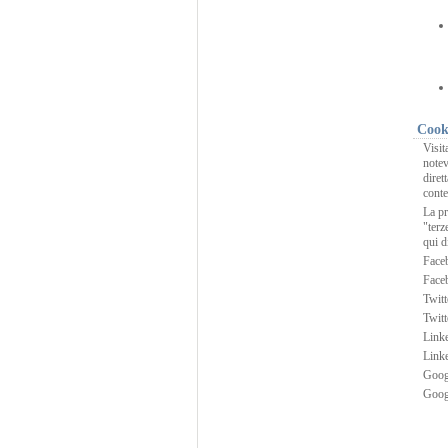
Cooki
Visit
notev
diret
conte
La pr
"terz
qui d
Face
Faceb
Twitt
Twitt
Linke
Linke
Goog
Goog