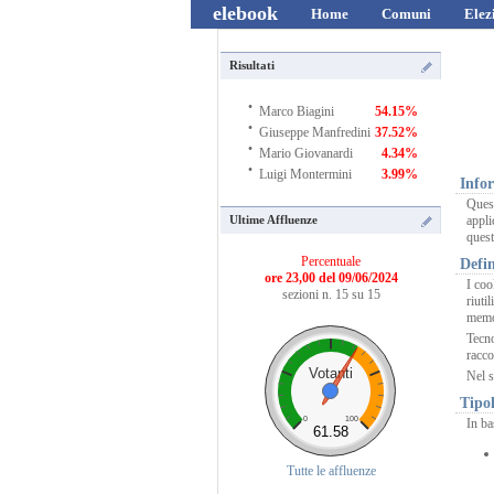
elebook
Home
Comuni
Elez
Risultati
·
Marco Biagini
54.15%
·
Giuseppe Manfredini
37.52%
·
Mario Giovanardi
4.34%
·
Luigi Montermini
3.99%
Infor
Quest
appli
Ultime Affluenze
quest
Percentuale
Defin
ore 23,00 del 09/06/2024
I coo
sezioni n. 15 su 15
riuti
memor
Tecno
racco
Votanti
Nel s
Tipol
0
100
In ba
61.58
Tutte le affluenze