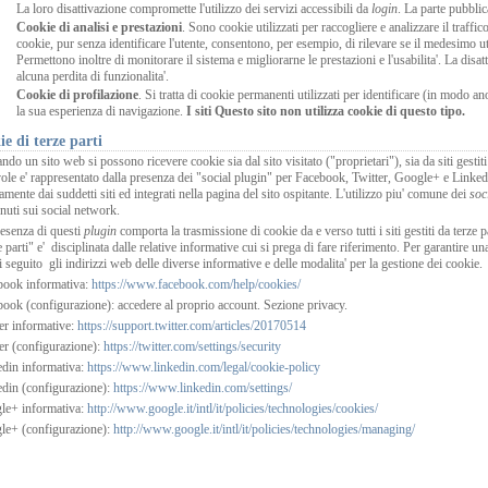
La loro disattivazione compromette l'utilizzo dei servizi accessibili da
login
. La parte pubblic
Cookie di analisi e prestazioni
. Sono cookie utilizzati per raccogliere e analizzare il traffi
cookie, pur senza identificare l'utente, consentono, per esempio, di rilevare se il medesimo u
Permettono inoltre di monitorare il sistema e migliorarne le prestazioni e l'usabilita'. La disat
alcuna perdita di funzionalita'.
Cookie di profilazione
. Si tratta di cookie permanenti utilizzati per identificare (in modo a
la sua esperienza di navigazione.
I siti
Questo sito
non utilizza cookie di questo tipo.
e di terze parti
ando un sito web si possono ricevere cookie sia dal sito visitato ("proprietari"), sia da siti gesti
ole e' rappresentato dalla presenza dei "social plugin" per Facebook, Twitter, Google+ e LinkedIn.
tamente dai suddetti siti ed integrati nella pagina del sito ospitante. L'utilizzo piu' comune dei
soc
nuti sui social network.
esenza di questi
plugin
comporta la trasmissione di cookie da e verso tutti i siti gestiti da terze 
e parti" e' disciplinata dalle relative informative cui si prega di fare riferimento. Per garantire 
i seguito gli indirizzi web delle diverse informative e delle modalita' per la gestione dei cookie.
book informativa:
https://www.facebook.com/help/cookies/
ook (configurazione): accedere al proprio account. Sezione privacy.
er informative:
https://support.twitter.com/articles/20170514
er (configurazione):
https://twitter.com/settings/security
din informativa:
https://www.linkedin.com/legal/cookie-policy
din (configurazione):
https://www.linkedin.com/settings/
le+ informativa:
http://www.google.it/intl/it/policies/technologies/cookies/
le+ (configurazione):
http://www.google.it/intl/it/policies/technologies/managing/