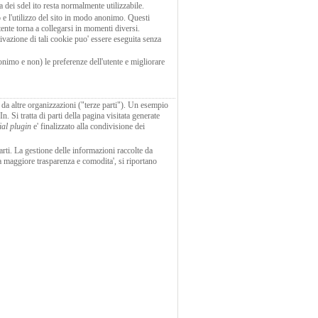
a dei sdel ito resta normalmente utilizzabile.
co e l'utilizzo del sito in modo anonimo. Questi
tente torna a collegarsi in momenti diversi.
tivazione di tali cookie puo' essere eseguita senza
nonimo e non) le preferenze dell'utente e migliorare
ti da altre organizzazioni ("terze parti"). Un esempio
 Si tratta di parti della pagina visitata generate
ial plugin
e' finalizzato alla condivisione dei
parti. La gestione delle informazioni raccolte da
una maggiore trasparenza e comodita', si riportano