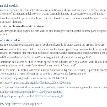
ta dei cookie
i cookie (cookie di sessione) restano attivi solo fino alla chiusura del
browser
o all'esecuzione
avvivono" alla chiusura del
browser
e sono disponibili anche in successive visite dell'utente.
i cookie sono detti persistenti e la loro durata e' fissata dal server al momento della loro creazione
a durata e' illimitata.
to sito
non fa uso di cookie persistenti
.
via, navigando sulle pagine del sito web, si puo' interagire con siti gestiti da terze parti che po
lazione.
one dei cookie
nte puo' decidere se accettare o meno i cookie utilizzando le impostazioni del proprio
browser
.
nzione
: la disabilitazione totale o parziale dei cookie tecnici puo' compromettere l'utilizzo delle fun
ntrario, la fruibilita' dei contenuti pubblici e' possibile anche disabilitando completamente i cook
sabilitazione dei cookie "terze parti" non pregiudica in alcun modo la navigabilita'.
ostazione puo' essere definita in modo specifico per i diversi siti e applicazioni web. Inoltre i m
tazioni diverse per i cookie "proprietari" e per quelli di "terze parti".
olo di esempio, in Firefox, attraverso il menu
Strumenti->Opzioni ->Privacy
, e' possibile acced
ire se accettare o meno i diversi tipi di cookie e procedere alla loro rimozione.
ome:
https://support.google.com/chrome/answer/95647?hl=it
fox:
https://support.mozilla.org/it/kb/Gestione%20dei%20cookie
net Explorer:
http://windows.microsoft.com/it-it/windows7/how-to-manage-cookies-in-internet-
a:
http://help.opera.com/Windows/10.00/it/cookies.html
i:
http://support.apple.com/kb/HT1677?viewlocale=it_IT
law script
http://www.linuxap.it
2015