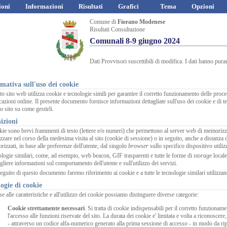
ioni
Informazioni
Risultati
Grafici
Tema
Opzioni
Comune di
Fiorano Modenese
Risultati Consultazione
Comunali 8-9 giugno 2024
Dati Provvisori suscettibili di modifica. I dati hanno pura
mativa sull'uso dei cookie
o sito web utilizza cookie e tecnologie simili per garantire il corretto funzionamento delle proce
cazioni online. Il presente documento fornisce informazioni dettagliate sull'uso dei cookie e di t
o sito su come gestirli.
izioni
kie sono brevi frammenti di testo (lettere e/o numeri) che permettono al server web di memorizza
lizzare nel corso della medesima visita al sito (cookie di sessione) o in seguito, anche a distanza
izzati, in base alle preferenze dell'utente, dal singolo
browser
sullo specifico dispositivo utili
logie similari, come, ad esempio, web beacon, GIF trasparenti e tutte le forme di
storage
local
gliere informazioni sul comportamento dell'utente e sull'utilizzo dei servizi.
eguito di questo documento faremo riferimento ai cookie e a tutte le tecnologie similari utilizz
ogie di cookie
se alle caratteristiche e all'utilizzo dei cookie possiamo distinguere diverse categorie:
Cookie strettamente necessari
. Si tratta di cookie indispensabili per il corretto funzionamen
l'accesso alle funzioni riservate del sito. La durata dei cookie e' limitata e volta a riconoscere,
- attraverso un codice alfa-numerico generato alla prima sessione di accesso - in modo da riprop