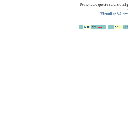
Per rendere questo servizio mi
[
Eleonline 3.0 re
W3C
WAI-
AA
W3C
CS