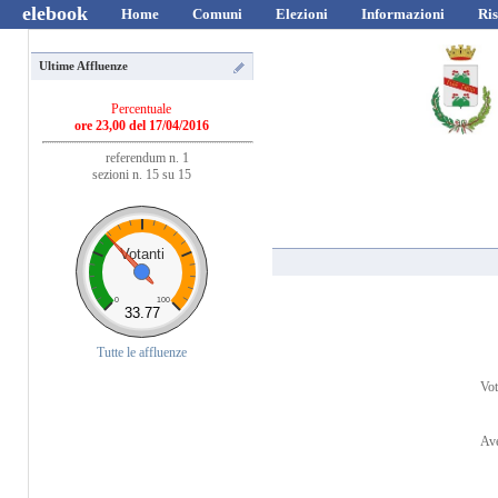
elebook
Home
Comuni
Elezioni
Informazioni
Ris
Ultime Affluenze
Percentuale
ore 23,00 del 17/04/2016
referendum n. 1
sezioni n. 15 su 15
Votanti
0
100
33.77
Tutte le affluenze
Vot
Ave