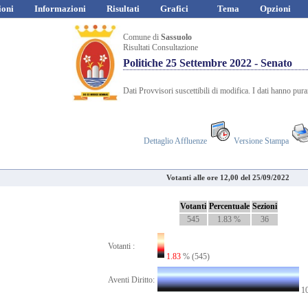
ioni
Informazioni
Risultati
Grafici
Tema
Opzioni
Comune di
Sassuolo
Risultati Consultazione
Politiche 25 Settembre 2022 - Senato
Dati Provvisori suscettibili di modifica. I dati hanno pur
Dettaglio Affluenze
Versione Stampa
Votanti alle ore 12,00 del 25/09/2022
Votanti
Percentuale
Sezioni
545
1.83 %
36
Votanti :
1.83
% (545)
Aventi Diritto:
10