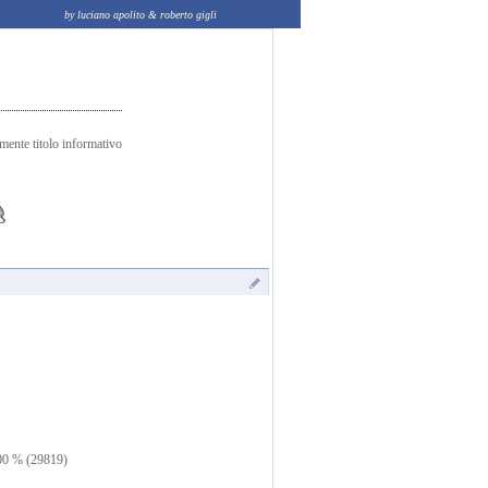
by luciano apolito & roberto gigli
amente titolo informativo
0 % (29819)