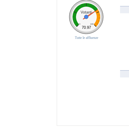
Votanti
0
100
70.97
Tutte le affluenze