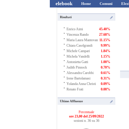
elebook
Home
Comuni
Elez
Risultati
·
Enrico Aimi
45.40%
·
Vincenza Rando
27.68%
·
Maria Laura Mantovan
11.15%
·
Chiara Caselgrandi
9.99%
·
Michele Campari
1.84%
·
Michela Vandelli
1.15%
·
Antonietta Gatti
1.00%
·
Judith Pinnock
0.70%
·
Alessandra Carobbi
0.61%
·
Irene Bartolamasi
0.31%
·
Yolanda Anna Christi
0.09%
·
Renato Frati
0.08%
Ultime Affluenze
Percentuale
ore 23,00 del 25/09/2022
sezioni n. 36 su 36