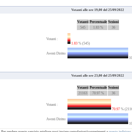
Votanti alle ore 19,00 del 25/09/2022
Votanti
Percentuale
Sezioni
545
1.83 %
36
Votanti :
1.83
% (545)
Aventi Diritto:
10
Votanti alle ore 23,00 del 25/09/2022
Votanti
Percentuale
Sezioni
21163
70.97 %
36
Votanti :
70.97
% (211
Aventi Diritto:
10
Per rendere questo servizio migliore puoi inviare segnalazioni/suggerimenti a
questo indirizzo